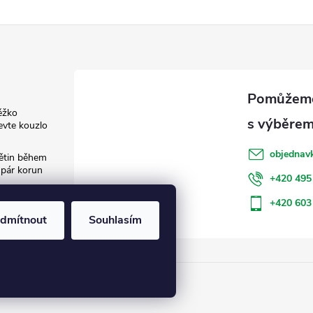
ěžko
evte kouzlo
objednav
květin během
 pár korun
+420 495
: Jak šetřit
+420 603
dmítnout
Souhlasím