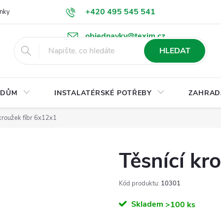
+420 495 545 541
nky
Podmínky ochrany osobních údajů
Ke stažení
objednavky@texim.cz
HLEDAT
DŮM
INSTALATÉRSKÉ POTŘEBY
ZAHRAD
 kroužek fíbr 6x12x1
Těsnící kr
Kód produktu:
10301
Skladem
>100 ks