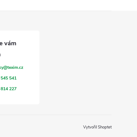
ky
@
texim.cz
 545 541
 814 227
Vytvořil Shoptet