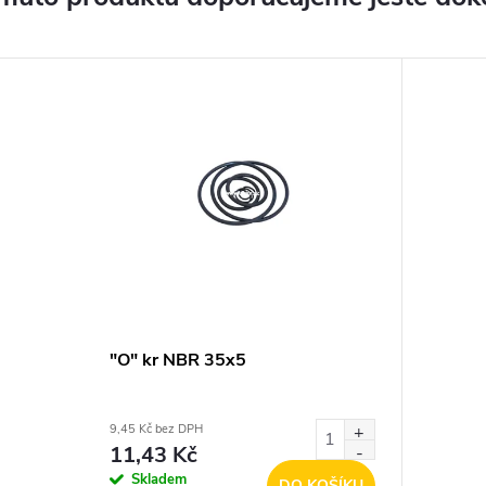
"O" kr NBR 35x5
9,45 Kč bez DPH
11,43 Kč
Skladem
DO KOŠÍKU