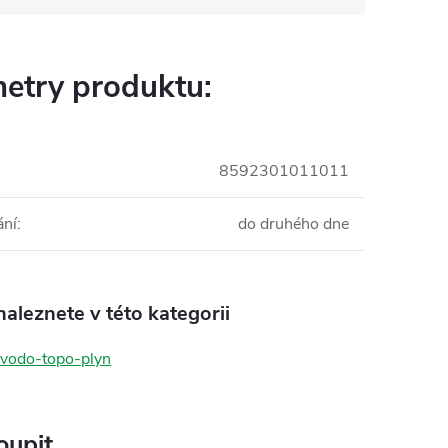
etry produktu:
8592301011011
ání
:
do druhého dne
aleznete v této kategorii
 vodo-topo-plyn
oupit