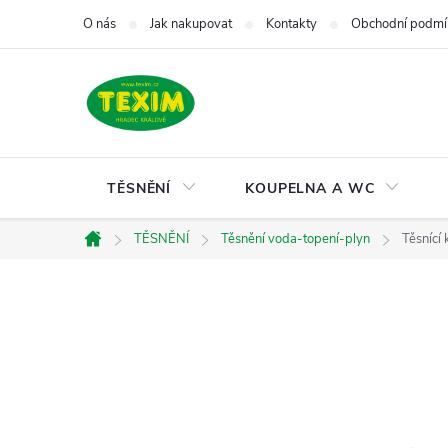
Přejít
O nás
Jak nakupovat
Kontakty
Obchodní podmí
na
obsah
TĚSNĚNÍ
KOUPELNA A WC
TĚSNĚNÍ
Těsnění voda-topení-plyn
Těsnící
Domů