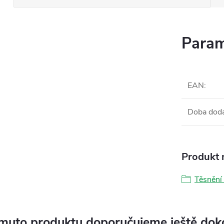
Param
EAN
:
Doba dod
Produkt n
Těsnění
muto produktu doporučujeme ještě dok