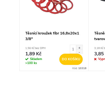
Těsnící kroužek fíbr 16,8x20x1
Těsně
3/8"
tvaro
1,56 Kč bez DPH
3,18 Kč 
1,89 Kč
3,85
Skladem
DO KOŠÍKU
Vyp
>100 ks
Kód:
10318