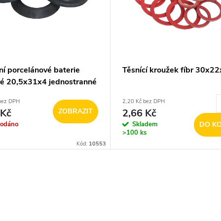
ní porcelánové baterie
Těsnící kroužek fíbr 30x2
vé 20,5x31x4 jednostranné
bez DPH
2,20 Kč bez DPH
 Kč
ZOBRAZIT
2,66 Kč
rodáno
Skladem
DO KO
>100 ks
Kód:
10553