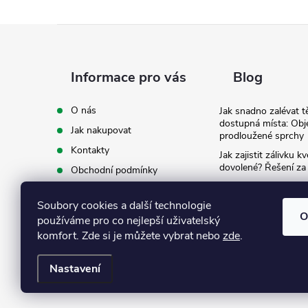
Z
á
Informace pro vás
Blog
p
O nás
Jak snadno zalévat t
dostupná místa: Obj
Jak nakupovat
a
prodloužené sprchy
Kontakty
Jak zajistit zálivku 
t
dovolené? Řešení za
Obchodní podmínky
Ergonomie na zahradě
Podmínky ochrany osobních
záda při zalévání
í
údajů
Soubory cookies a další technologie
O
používáme pro co nejlepší uživatelský
Ke stažení
komfort. Zde si je můžete vybrat nebo
zde
.
Nastavení
Copyright 2026
Eshop Texim
. Všechna práva vyhrazena.