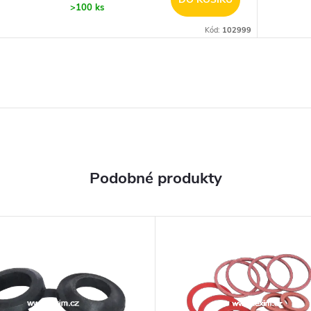
>100 ks
Kód:
102999