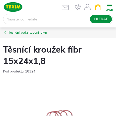
Přejít
NÁKUPNÍ
KOŠÍK
na
obsah
HLEDAT
Těsnění voda-topení-plyn
Těsnící kroužek fíbr
15x24x1,8
Kód produktu:
10324