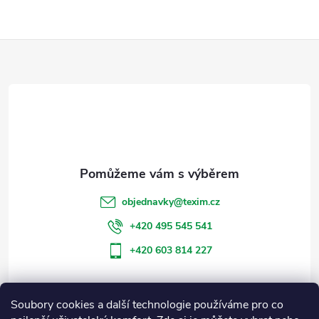
Z
á
p
a
t
objednavky
@
texim.cz
í
+420 495 545 541
+420 603 814 227
Soubory cookies a další technologie používáme pro co
Informace pro vás