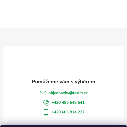
Z
á
p
a
t
objednavky
@
texim.cz
í
+420 495 545 541
+420 603 814 227