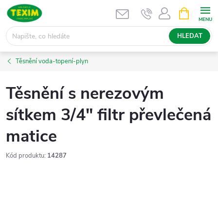
Přejít
NÁKUPNÍ
KOŠÍK
na
obsah
HLEDAT
Těsnění voda-topení-plyn
Těsnění s nerezovým
sítkem 3/4" filtr převlečená
matice
Kód produktu:
14287