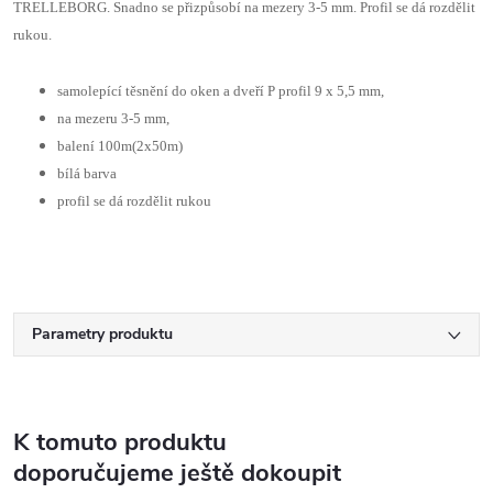
TRELLEBORG. Snadno se přizpůsobí na mezery 3-5 mm. Profil se dá rozdělit
rukou.
samolepící těsnění do oken a dveří P profil 9 x 5,5 mm,
na mezeru 3-5 mm,
balení 100m(2x50m)
bílá barva
profil se dá rozdělit rukou
Parametry produktu
K tomuto produktu
doporučujeme ještě dokoupit