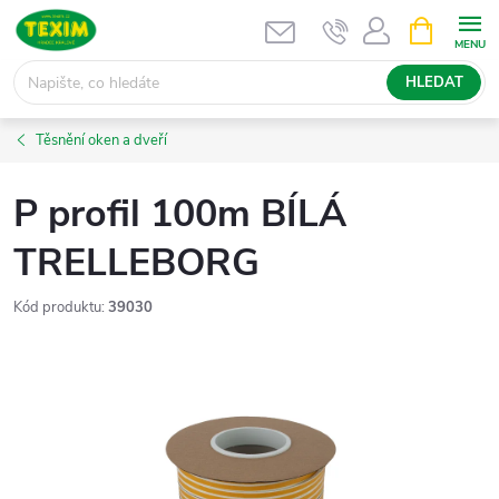
Přejít
NÁKUPNÍ
KOŠÍK
na
obsah
HLEDAT
Těsnění oken a dveří
P profil 100m BÍLÁ
TRELLEBORG
Kód produktu:
39030