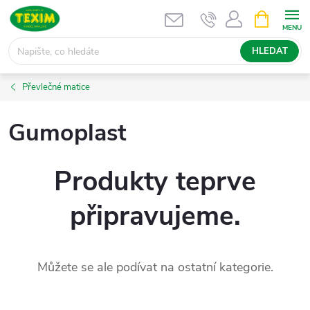
Přejít
NÁKUPNÍ
KOŠÍK
na
obsah
HLEDAT
Převlečné matice
Gumoplast
Produkty teprve
připravujeme.
Můžete se ale podívat na ostatní kategorie.