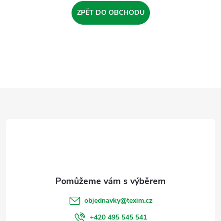
ZPĚT DO OBCHODU
Z
á
p
a
t
objednavky
@
texim.cz
+420 495 545 541