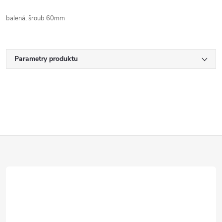
balená, šroub 60mm
Parametry produktu
Z
á
p
a