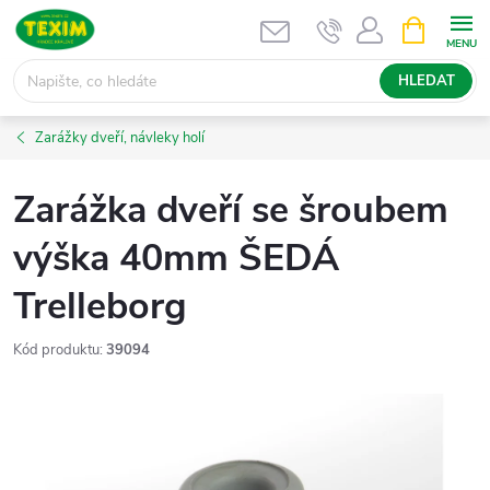
Přejít
NÁKUPNÍ
KOŠÍK
na
obsah
HLEDAT
Zarážky dveří, návleky holí
Zarážka dveří se šroubem
výška 40mm ŠEDÁ
Trelleborg
Kód produktu:
39094