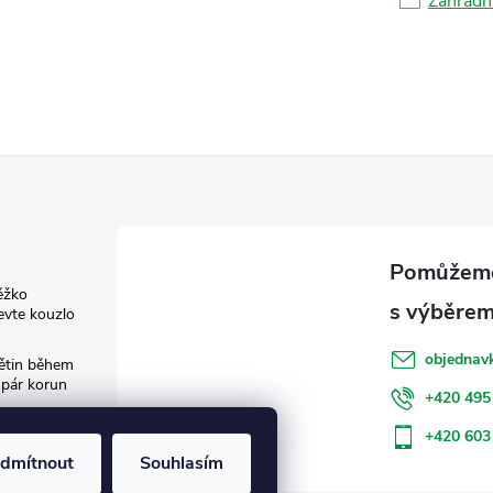
Zahradní
ěžko
evte kouzlo
objednav
květin během
 pár korun
+420 495
: Jak šetřit
+420 603
dmítnout
Souhlasím