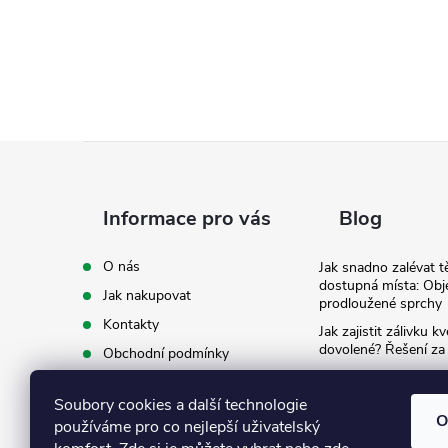
Z
á
Informace pro vás
Blog
p
O nás
Jak snadno zalévat t
dostupná místa: Obj
Jak nakupovat
a
prodloužené sprchy
Kontakty
Jak zajistit zálivku 
t
dovolené? Řešení za
Obchodní podmínky
Ergonomie na zahradě
Podmínky ochrany osobních
záda při zalévání
í
údajů
Soubory cookies a další technologie
O
používáme pro co nejlepší uživatelský
Ke stažení