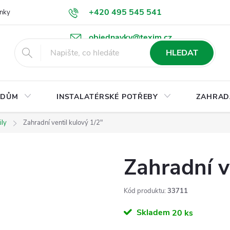
+420 495 545 541
nky
Podmínky ochrany osobních údajů
Ke stažení
objednavky@texim.cz
HLEDAT
DŮM
INSTALATÉRSKÉ POTŘEBY
ZAHRAD
ily
Zahradní ventil kulový 1/2"
Zahradní v
Kód produktu:
33711
Skladem
20 ks