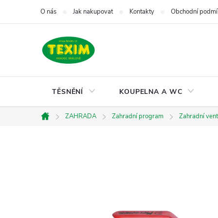
Přejít
O nás
Jak nakupovat
Kontakty
Obchodní podmí
na
obsah
TĚSNĚNÍ
KOUPELNA A WC
ZAHRADA
Zahradní program
Zahradní vent
Domů