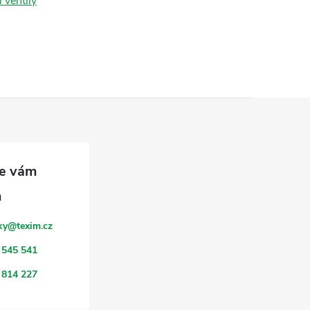
 ventily
ky
@
texim.cz
 545 541
 814 227