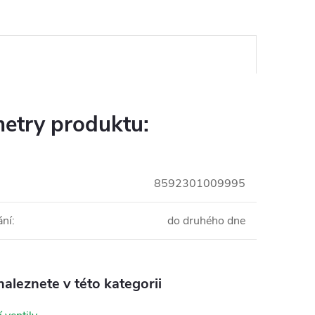
etry produktu:
8592301009995
ání
:
do druhého dne
aleznete v této kategorii