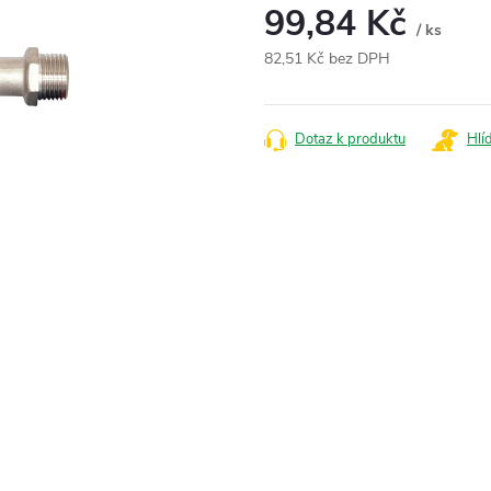
99,84 Kč
/ ks
82,51 Kč bez DPH
Měrná
cena:
Dotaz k produktu
Hlí