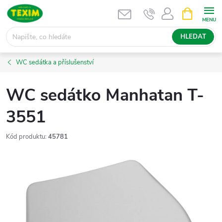
Přejít
NÁKUPNÍ
KOŠÍK
na
obsah
HLEDAT
WC sedátka a příslušenství
WC sedátko Manhatan T-
3551
Kód produktu:
45781