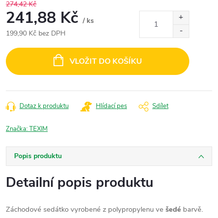
274,42 Kč
241,88 Kč
/ ks
199,90 Kč bez DPH
Měrná
cena:
VLOŽIT DO KOŠÍKU
Dotaz k produktu
Hlídací pes
Sdílet
Značka:
TEXIM
Popis produktu
Detailní popis produktu
Záchodové sedátko vyrobené z polypropylenu ve
šedé
barvě.