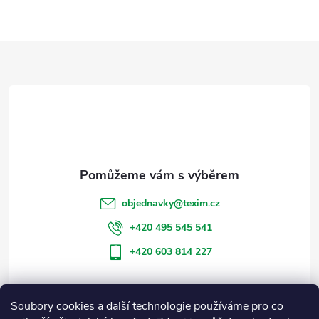
Z
á
p
a
t
objednavky
@
texim.cz
í
+420 495 545 541
+420 603 814 227
Soubory cookies a další technologie používáme pro co
Informace pro vás