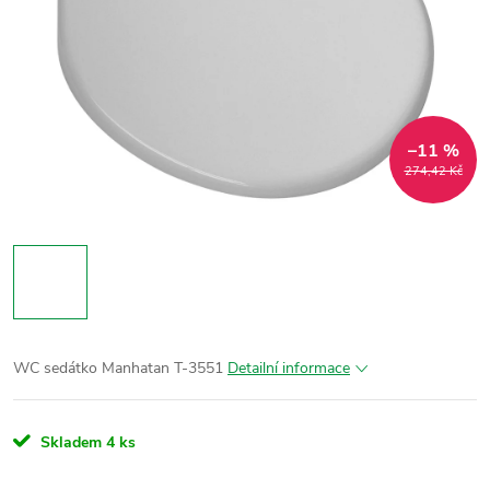
–11 %
274,42 Kč
WC sedátko Manhatan T-3551
Detailní informace
Skladem
4 ks