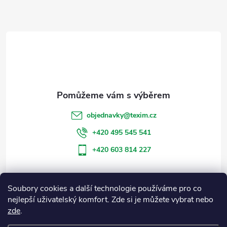
Z
á
p
a
t
objednavky
@
texim.cz
í
+420 495 545 541
+420 603 814 227
Soubory cookies a další technologie používáme pro co
Informace pro vás
nejlepší uživatelský komfort. Zde si je můžete vybrat nebo
zde
.
Blog