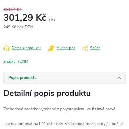
351,01 Kč
301,29 Kč
/ ks
249 Kč bez DPH
Měrná
cena:
Dotaz k produktu
Hlídací pes
Sdílet
Značka:
TEXIM
Popis produktu
Detailní popis produktu
Záchodové sedátko vyrobené z polypropylenu ve
fialové
barvě.
Lze namontovat na běžné toalety. Vzdálenost mezi panty je možné