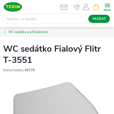
Přejít
NÁKUPNÍ
KOŠÍK
na
obsah
HLEDAT
WC sedátka a příslušenství
WC sedátko Fialový Flitr
T-3551
Kód produktu:
45776