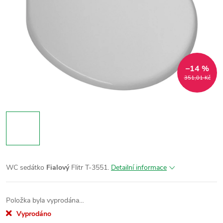
–14 %
351,01 Kč
WC sedátko
Fialový
Flitr T-3551.
Detailní informace
Položka byla vyprodána…
Vyprodáno