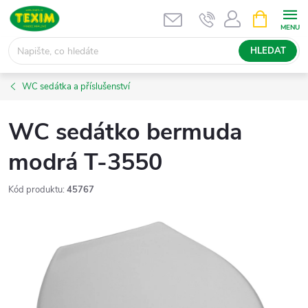
Přejít
NÁKUPNÍ
KOŠÍK
na
obsah
HLEDAT
WC sedátka a příslušenství
WC sedátko bermuda
modrá T-3550
Kód produktu:
45767