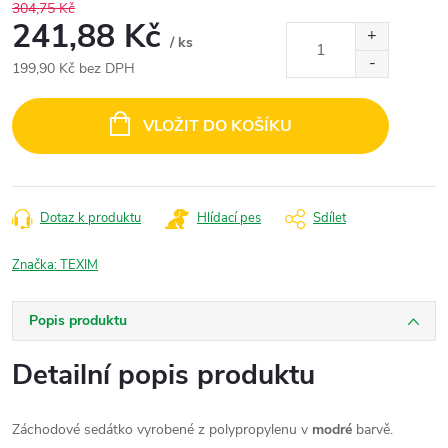
304,75 Kč
241,88 Kč
/ ks
199,90 Kč bez DPH
Měrná
cena:
VLOŽIT DO KOŠÍKU
Dotaz k produktu
Hlídací pes
Sdílet
Značka:
TEXIM
Popis produktu
Detailní popis produktu
Záchodové sedátko vyrobené z polypropylenu v
modré
barvě.