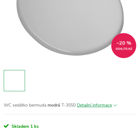
–20 %
304,75 Kč
WC sedátko bermuda
modrá
T-3550
Detailní informace
Skladem
1 ks