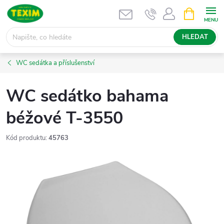
Přejít
NÁKUPNÍ
KOŠÍK
na
obsah
HLEDAT
WC sedátka a příslušenství
WC sedátko bahama
béžové T-3550
Kód produktu:
45763