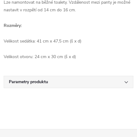
Lze namontovat na běžné toalety. Vzdálenost mezi panty je možné
nastavit v rozpětí od 14 cm do 16 cm.
Rozměry:
Velikost sedátka: 41 cm x 47,5 cm (š x d)
Velikost otvoru: 24 cm x 30 cm (š x d)
Parametry produktu
Z