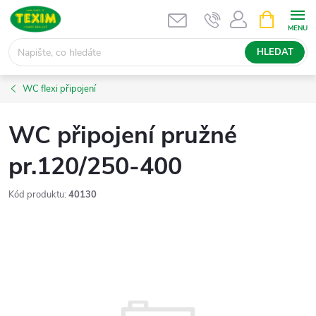
Přejít
NÁKUPNÍ
KOŠÍK
na
obsah
HLEDAT
WC flexi připojení
WC připojení pružné
pr.120/250-400
Kód produktu:
40130