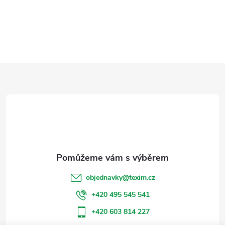
Z
á
p
a
t
objednavky
@
texim.cz
í
+420 495 545 541
+420 603 814 227