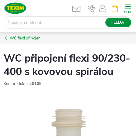
Přejít
NÁKUPNÍ
KOŠÍK
na
obsah
HLEDAT
WC flexi připojení
WC připojení flexi 90/230-
400 s kovovou spirálou
Kód produktu:
40105