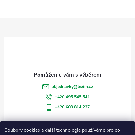
Z
á
p
a
t
objednavky
@
texim.cz
í
+420 495 545 541
+420 603 814 227
Soubory cookies a další technologie používáme pro co
Informace pro vás