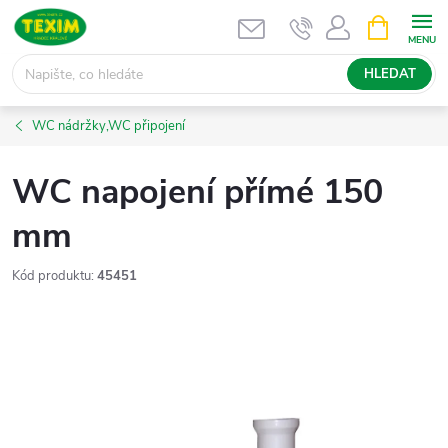
Přejít
NÁKUPNÍ
KOŠÍK
na
obsah
HLEDAT
WC nádržky,WC připojení
WC napojení přímé 150
mm
Kód produktu:
45451