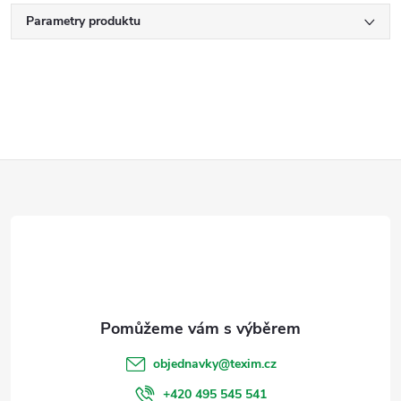
Parametry produktu
Z
á
p
a
t
objednavky
@
texim.cz
+420 495 545 541