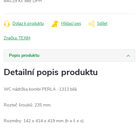
840,29 Kč bez DPH
Měrná
cena:
Dotaz k produktu
Hlídací pes
Sdílet
Značka:
TEXIM
Popis produktu
Detailní popis produktu
WC nádržka kombi PERLA -1313 bílá.
Rozteč šroubů: 235 mm.
Rozměry: 142 x 414 x 419 mm (h x š x v).