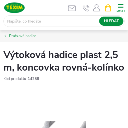
Přejít
NÁKUPNÍ
KOŠÍK
na
obsah
HLEDAT
Pračkové hadice
Výtoková hadice plast 2,5
m, koncovka rovná-kolínko
Kód produktu:
14258