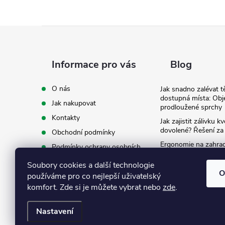
Z
á
Informace pro vás
Blog
p
O nás
Jak snadno zalévat t
dostupná místa: Obj
Jak nakupovat
a
prodloužené sprchy
Kontakty
Jak zajistit zálivku 
t
dovolené? Řešení za
Obchodní podmínky
Ergonomie na zahradě
Podmínky ochrany osobních
záda při zalévání
í
údajů
Soubory cookies a další technologie
Ke stažení
O
používáme pro co nejlepší uživatelský
komfort. Zde si je můžete vybrat nebo
zde
.
Nastavení
Copyright 2026
Eshop Texim
. Všechna práva vyhrazena.