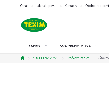
Přejít
O nás
Jak nakupovat
Kontakty
Obchodní podmí
na
obsah
TĚSNĚNÍ
KOUPELNA A WC
KOUPELNA A WC
Pračkové hadice
Výtokov
Domů