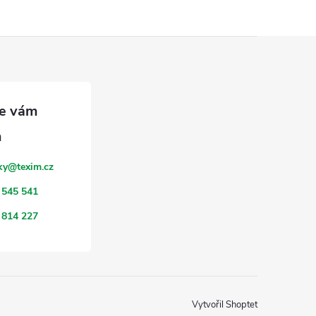
ky
@
texim.cz
 545 541
 814 227
Vytvořil Shoptet