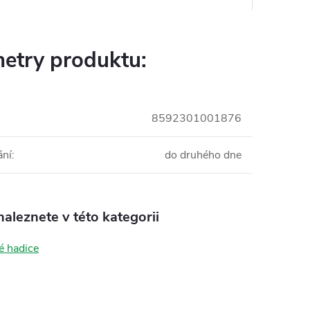
etry produktu:
8592301001876
ání
:
do druhého dne
aleznete v této kategorii
é hadice