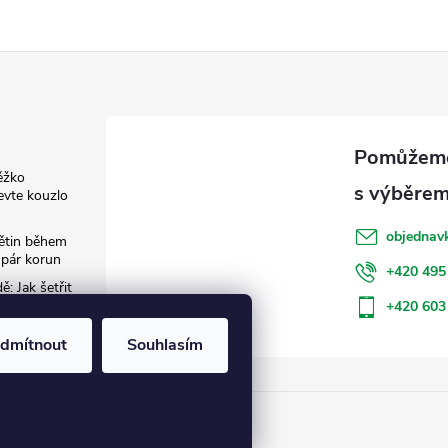
ěžko
evte kouzlo
objednav
květin během
 pár korun
+420 495
: Jak šetřit
+420 603
dmítnout
Souhlasím