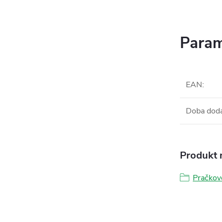
Param
EAN
:
Doba dod
Produkt n
Pračkov