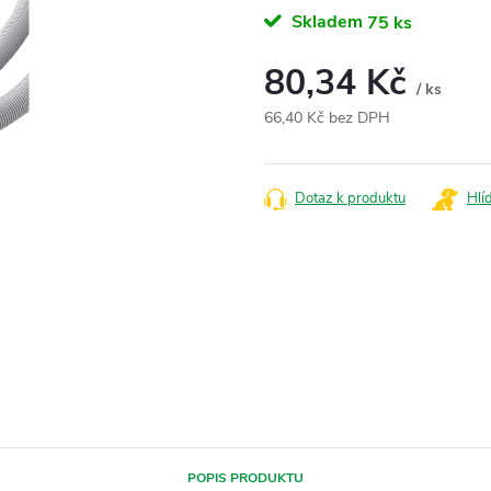
Skladem
75 ks
80,34 Kč
/ ks
66,40 Kč bez DPH
Měrná
cena:
Dotaz k produktu
Hlí
POPIS PRODUKTU