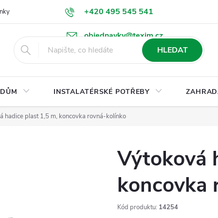
+420 495 545 541
nky
Podmínky ochrany osobních údajů
Ke stažení
objednavky@texim.cz
HLEDAT
DŮM
INSTALATÉRSKÉ POTŘEBY
ZAHRAD
á hadice plast 1,5 m, koncovka rovná-kolínko
Výtoková h
koncovka 
Kód produktu:
14254