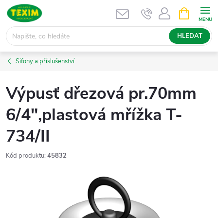
Přejít
NÁKUPNÍ
KOŠÍK
na
obsah
HLEDAT
Sifony a příslušenství
Výpusť dřezová pr.70mm
6/4",plastová mřížka T-
734/II
Kód produktu:
45832