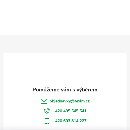
Z
á
p
a
t
objednavky
@
texim.cz
í
+420 495 545 541
+420 603 814 227