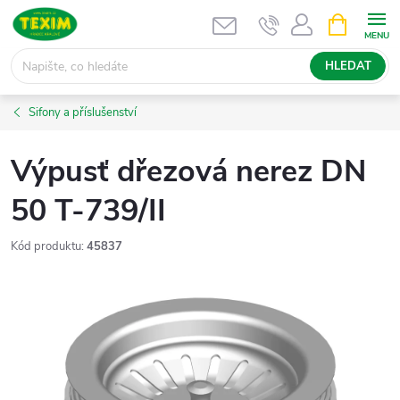
Přejít
NÁKUPNÍ
KOŠÍK
na
obsah
HLEDAT
Sifony a příslušenství
Výpusť dřezová nerez DN
50 T-739/II
Kód produktu:
45837