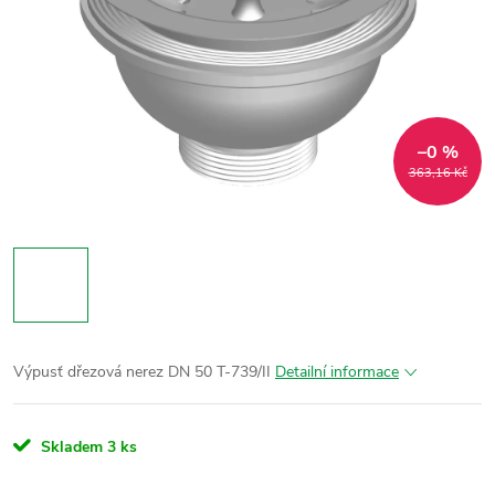
–0 %
363,16 Kč
Výpusť dřezová nerez DN 50 T-739/II
Detailní informace
Skladem
3 ks