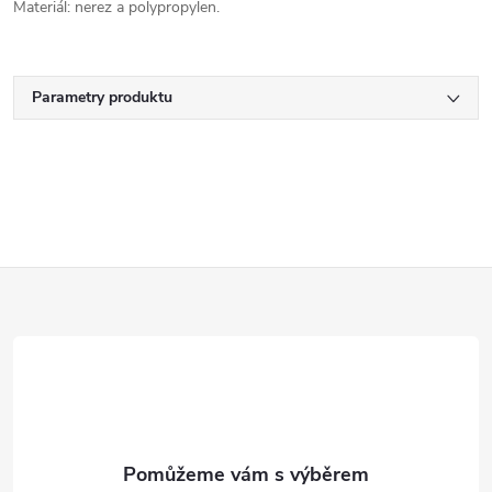
Materiál: nerez a polypropylen.
Parametry produktu
Z
á
p
a