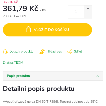
363,16 Kč
361,79 Kč
/ ks
299 Kč bez DPH
Měrná
cena:
VLOŽIT DO KOŠÍKU
Dotaz k produktu
Hlídací pes
Sdílet
Značka:
TEXIM
Popis produktu
Detailní popis produktu
Výpusť dřezová nerez DN 50 T-739/II.
Tepelná odolnost do 95°C.