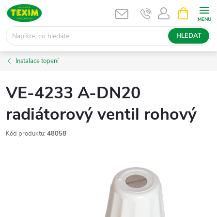
Přejít
NÁKUPNÍ
KOŠÍK
na
obsah
HLEDAT
Instalace topení
VE-4233 A-DN20
radiátorový ventil rohový
Kód produktu:
48058