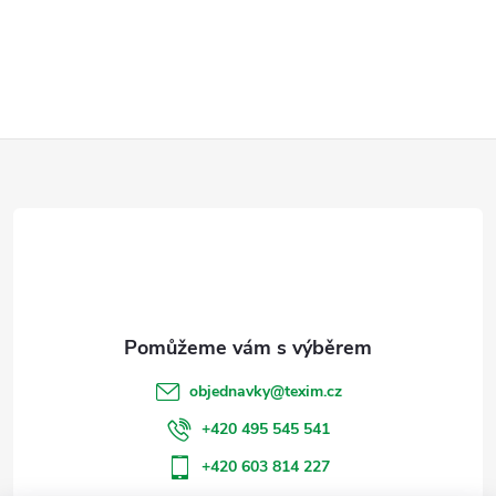
Z
á
p
a
t
objednavky
@
texim.cz
í
+420 495 545 541
+420 603 814 227