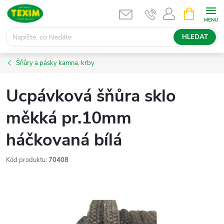
Přejít
NÁKUPNÍ
KOŠÍK
na
obsah
HLEDAT
Šňůry a pásky kamna, krby
Ucpávková šňůra sklo
měkká pr.10mm
háčkovaná bílá
Kód produktu:
70408