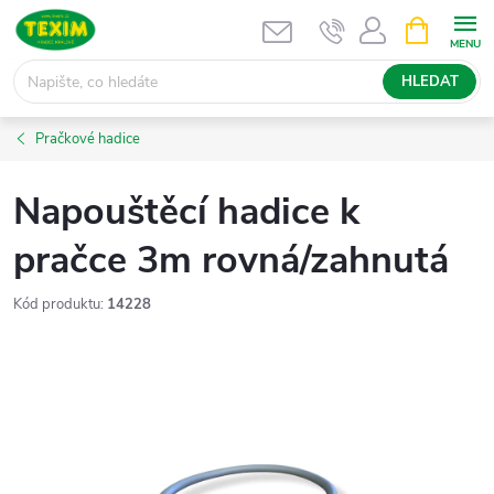
Přejít
NÁKUPNÍ
KOŠÍK
na
obsah
HLEDAT
Pračkové hadice
Napouštěcí hadice k
pračce 3m rovná/zahnutá
Kód produktu:
14228