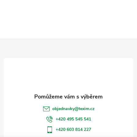
Z
á
p
a
t
objednavky
@
texim.cz
í
+420 495 545 541
+420 603 814 227