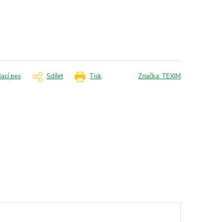
dací pes
Sdílet
Tisk
Značka:
TEXIM