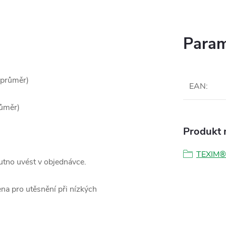
Param
 průměr)
EAN
:
růměr)
Produkt n
TEXIM®
tno uvést v objednávce.
na pro utěsnění při nízkých