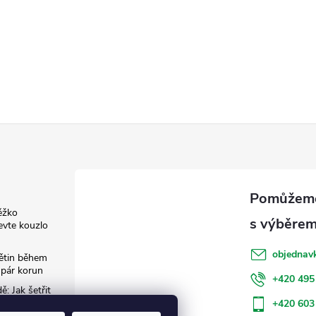
ěžko
evte kouzlo
objednav
květin během
 pár korun
+420 495
: Jak šetřit
+420 603