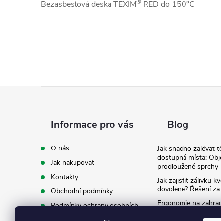
®
Bezasbestová deska TEXIM
RED do 150°C
Z
á
Informace pro vás
Blog
p
O nás
Jak snadno zalévat t
dostupná místa: Obj
Jak nakupovat
a
prodloužené sprchy
Kontakty
Jak zajistit zálivku 
t
dovolené? Řešení za
Obchodní podmínky
Ergonomie na zahradě
Podmínky ochrany osobních
záda při zalévání
údajů