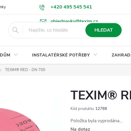
+420 495 545 541
nky
Podmínky ochrany osobních údajů
Ke stažení
objednavky@texim.cz
HLEDAT
DŮM
INSTALATÉRSKÉ POTŘEBY
ZAHRAD
TEXIM® RED - DN 700
TEXIM® R
Kód produktu:
12788
Položka byla vyprodána…
Na dotaz