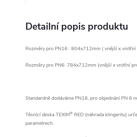
Detailní popis produktu
Rozměry pro PN16 : 804x712mm ( vnější x vnitřní
Rozměry pro PN6: 784x712mm (vnější x vnitřní p
Standardně dodáváme PN16, pro objednání PN 6 nu
®
Těsnící deska TEXIM
RED (náhrada klingeritu) urče
parametrech.