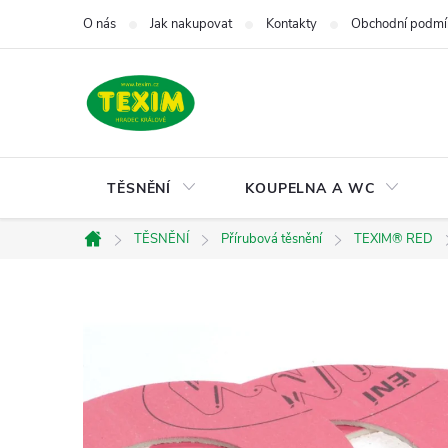
Přejít
O nás
Jak nakupovat
Kontakty
Obchodní podmí
na
obsah
TĚSNĚNÍ
KOUPELNA A WC
TĚSNĚNÍ
Přírubová těsnění
TEXIM® RED
Domů