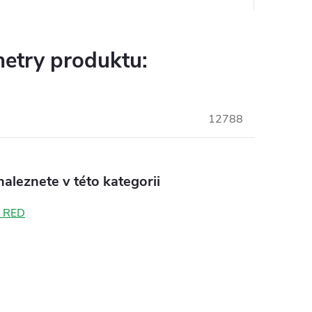
etry produktu:
12788
aleznete v této kategorii
 RED