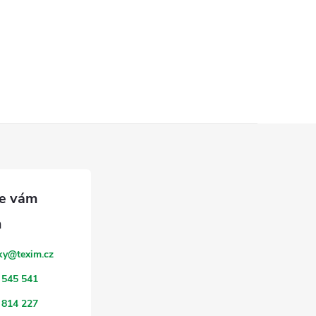
ky
@
texim.cz
 545 541
 814 227