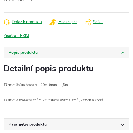
207 Kč bez DPH
Měrná
cena:
Dotaz k produktu
Hlídací pes
Sdílet
Značka:
TEXIM
Popis produktu
Detailní popis produktu
Těsnící šnůra hranatá - 20x10mm - 1,5m
Těsnící a izolační šňůra k utěsnění dvířek krbů, kamen a kotlů
Parametry produktu