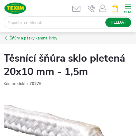
Přejít
NÁKUPNÍ
KOŠÍK
na
obsah
HLEDAT
Šňůry a pásky kamna, krby
Těsnící šňůra sklo pletená
20x10 mm - 1,5m
Kód produktu:
70276