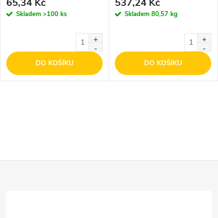
65,34 Kč
537,24 Kč
Skladem
>100 ks
Skladem
80,57 kg
DO KOŠÍKU
DO KOŠÍKU
Z
á