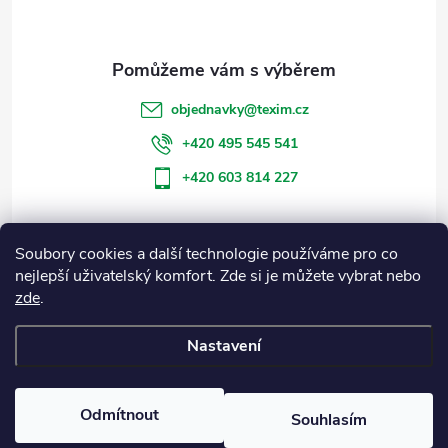
p
a
t
objednavky
@
texim.cz
í
+420 495 545 541
+420 603 814 227
Soubory cookies a další technologie používáme pro co
Informace pro vás
nejlepší uživatelský komfort. Zde si je můžete vybrat nebo
zde
.
Blog
Nastavení
Copyright 2026
Eshop Texim
. Všechna práva vyhrazena.
Odmítnout
Souhlasím
Vytvořil Shoptet