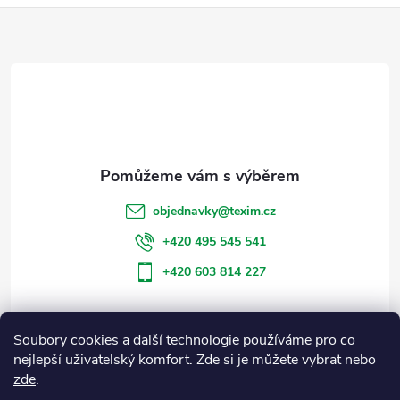
Z
á
p
a
t
objednavky
@
texim.cz
í
+420 495 545 541
+420 603 814 227
Soubory cookies a další technologie používáme pro co
Informace pro vás
nejlepší uživatelský komfort. Zde si je můžete vybrat nebo
zde
.