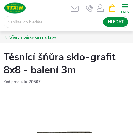
Přejít
NÁKUPNÍ
KOŠÍK
na
obsah
HLEDAT
Šňůry a pásky kamna, krby
Těsnící šňůra sklo-grafit
8x8 - balení 3m
Kód produktu:
70507