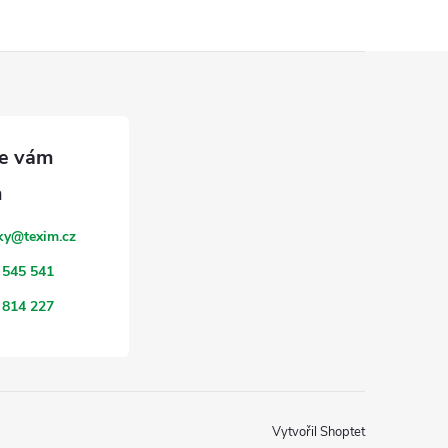
ky
@
texim.cz
 545 541
 814 227
Vytvořil Shoptet