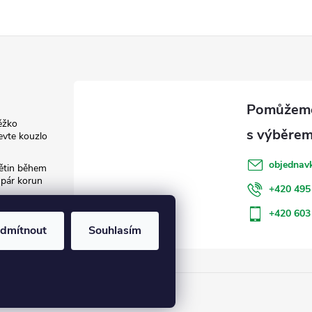
ěžko
evte kouzlo
objednav
květin během
 pár korun
+420 495
: Jak šetřit
+420 603
dmítnout
Souhlasím