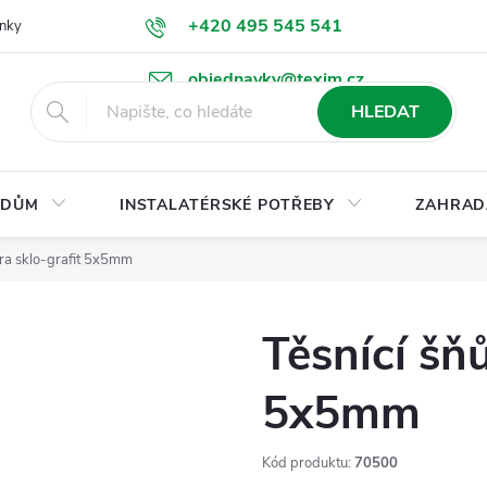
+420 495 545 541
nky
Podmínky ochrany osobních údajů
Ke stažení
objednavky@texim.cz
HLEDAT
DŮM
INSTALATÉRSKÉ POTŘEBY
ZAHRAD
ůra sklo-grafit 5x5mm
Těsnící šňů
5x5mm
Kód produktu:
70500