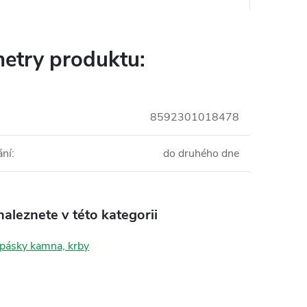
etry produktu:
8592301018478
ání
:
do druhého dne
aleznete v této kategorii
 pásky kamna, krby