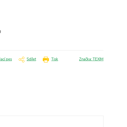
g
dací pes
Sdílet
Tisk
Značka:
TEXIM