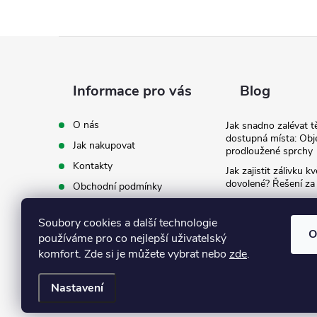
Z
á
Informace pro vás
Blog
p
O nás
Jak snadno zalévat t
dostupná místa: Obj
Jak nakupovat
a
prodloužené sprchy
Kontakty
Jak zajistit zálivku 
t
dovolené? Řešení za
Obchodní podmínky
Ergonomie na zahradě
Podmínky ochrany osobních
záda při zalévání
í
údajů
Soubory cookies a další technologie
O
používáme pro co nejlepší uživatelský
Ke stažení
komfort. Zde si je můžete vybrat nebo
zde
.
Nastavení
Copyright 2026
Eshop Texim
. Všechna práva vyhrazena.