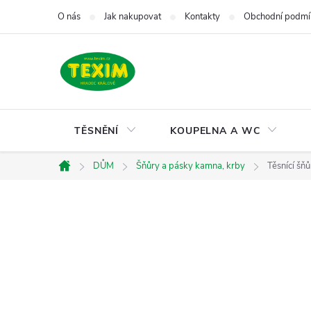
Přejít
O nás
Jak nakupovat
Kontakty
Obchodní podmí
na
obsah
TĚSNĚNÍ
KOUPELNA A WC
DŮM
Šňůry a pásky kamna, krby
Těsnící šň
Domů