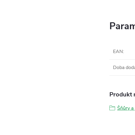
Param
EAN
:
Doba dod
Produkt n
Šňůry a