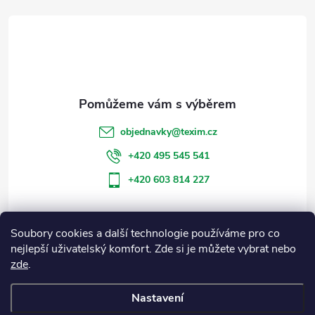
á
p
a
t
objednavky
@
texim.cz
í
+420 495 545 541
+420 603 814 227
Soubory cookies a další technologie používáme pro co
Informace pro vás
nejlepší uživatelský komfort. Zde si je můžete vybrat nebo
zde
.
Blog
Nastavení