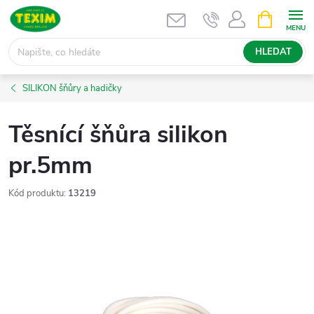
Přejít
NÁKUPNÍ
KOŠÍK
na
obsah
HLEDAT
SILIKON šňůry a hadičky
Těsnící šňůra silikon
pr.5mm
Kód produktu:
13219