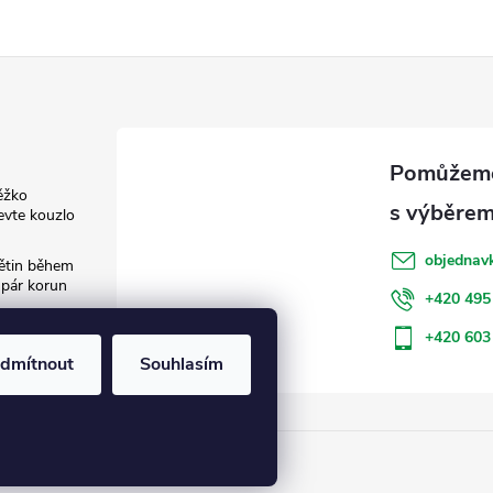
ěžko
evte kouzlo
objednav
květin během
 pár korun
+420 495
: Jak šetřit
+420 603
dmítnout
Souhlasím