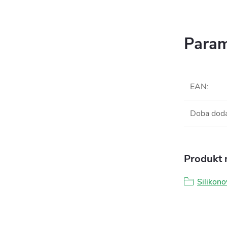
Param
EAN
:
Doba dod
Produkt n
Silikono