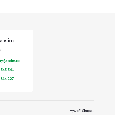
ky
@
texim.cz
 545 541
 814 227
Vytvořil Shoptet