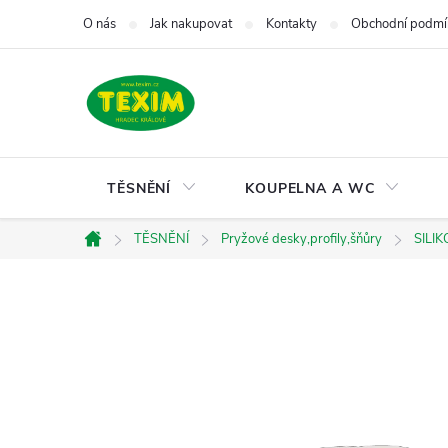
Přejít
O nás
Jak nakupovat
Kontakty
Obchodní podmí
na
obsah
TĚSNĚNÍ
KOUPELNA A WC
TĚSNĚNÍ
Pryžové desky,profily,šňůry
SILIK
Domů