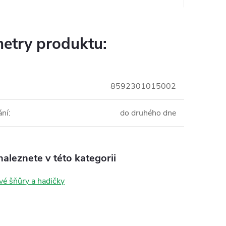
etry produktu:
8592301015002
ání
:
do druhého dne
aleznete v této kategorii
vé šňůry a hadičky