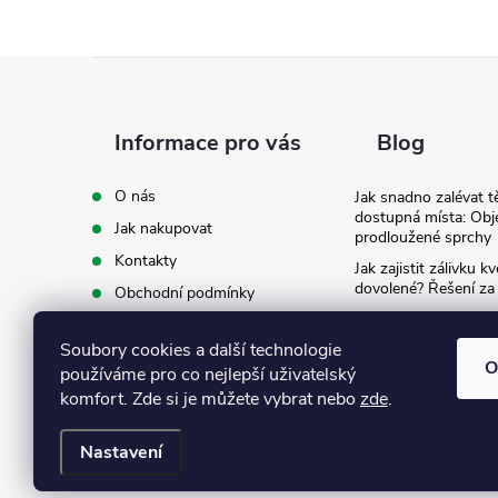
Z
á
Informace pro vás
Blog
p
O nás
Jak snadno zalévat t
dostupná místa: Obj
Jak nakupovat
a
prodloužené sprchy
Kontakty
Jak zajistit zálivku 
t
dovolené? Řešení za
Obchodní podmínky
Ergonomie na zahradě
Podmínky ochrany osobních
záda při zalévání
í
údajů
Soubory cookies a další technologie
O
používáme pro co nejlepší uživatelský
Ke stažení
komfort. Zde si je můžete vybrat nebo
zde
.
Nastavení
Copyright 2026
Eshop Texim
. Všechna práva vyhrazena.