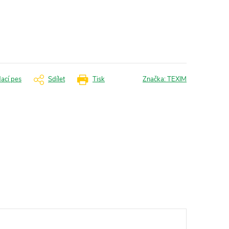
dací pes
Sdílet
Tisk
Značka:
TEXIM