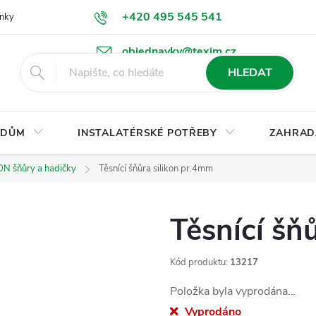
+420 495 545 541
nky
Podmínky ochrany osobních údajů
Ke stažení
objednavky@texim.cz
HLEDAT
DŮM
INSTALATÉRSKÉ POTŘEBY
ZAHRAD
ON šňůry a hadičky
Těsnící šňůra silikon pr.4mm
Těsnící šň
Kód produktu:
13217
Položka byla vyprodána…
Vyprodáno