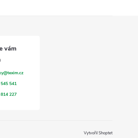
ky
@
texim.cz
 545 541
 814 227
Vytvořil Shoptet