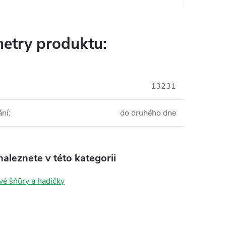
etry produktu:
13231
ání
:
do druhého dne
aleznete v této kategorii
vé šňůry a hadičky