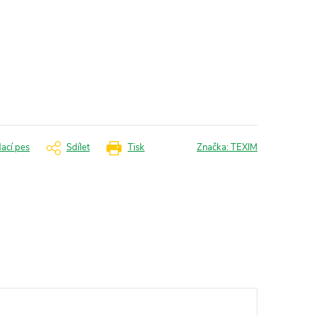
dací pes
Sdílet
Tisk
Značka:
TEXIM