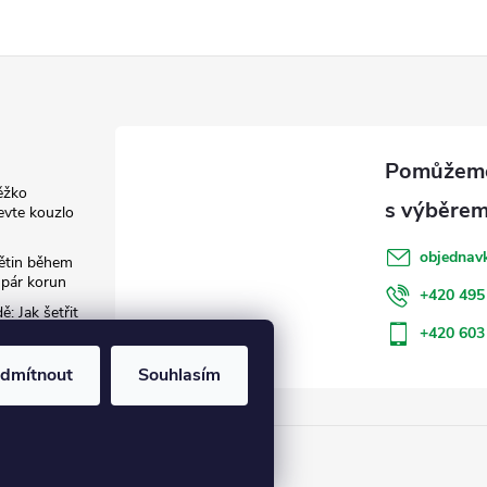
ěžko
evte kouzlo
objednav
květin během
 pár korun
+420 495
: Jak šetřit
+420 603
dmítnout
Souhlasím