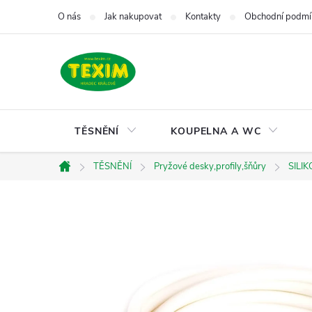
Přejít
O nás
Jak nakupovat
Kontakty
Obchodní podmí
na
obsah
TĚSNĚNÍ
KOUPELNA A WC
TĚSNĚNÍ
Pryžové desky,profily,šňůry
SILIK
Domů