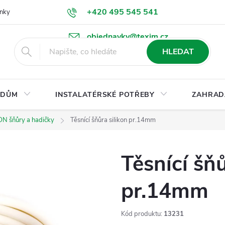
+420 495 545 541
nky
Podmínky ochrany osobních údajů
Ke stažení
objednavky@texim.cz
HLEDAT
DŮM
INSTALATÉRSKÉ POTŘEBY
ZAHRAD
ON šňůry a hadičky
Těsnící šňůra silikon pr.14mm
Těsnící šňů
pr.14mm
Kód produktu:
13231