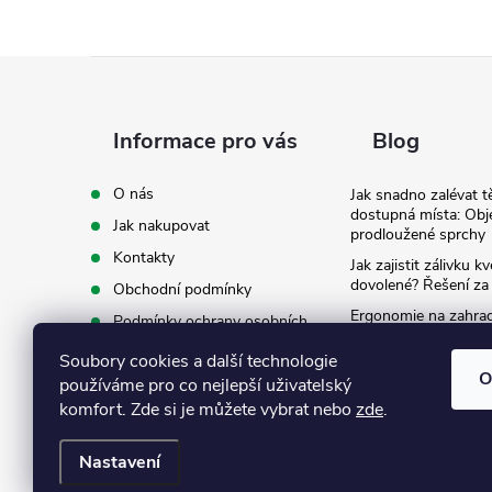
Z
á
Informace pro vás
Blog
p
O nás
Jak snadno zalévat t
dostupná místa: Obj
Jak nakupovat
a
prodloužené sprchy
Kontakty
Jak zajistit zálivku 
t
dovolené? Řešení za
Obchodní podmínky
Ergonomie na zahradě
Podmínky ochrany osobních
záda při zalévání
í
údajů
Soubory cookies a další technologie
Ke stažení
O
používáme pro co nejlepší uživatelský
komfort. Zde si je můžete vybrat nebo
zde
.
Nastavení
Copyright 2026
Eshop Texim
. Všechna práva vyhrazena.