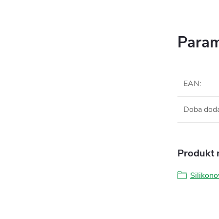
Param
EAN
:
Doba dod
Produkt n
Silikono