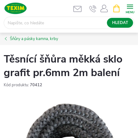
Přejít
NÁKUPNÍ
KOŠÍK
na
obsah
HLEDAT
Šňůry a pásky kamna, krby
Těsnící šňůra měkká sklo
grafit pr.6mm 2m balení
Kód produktu:
70412