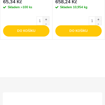
65,34 Kč
658,24 Kč
Skladem
>100 ks
Skladem
10,954 kg
DO KOŠÍKU
DO KOŠÍKU
Z
á