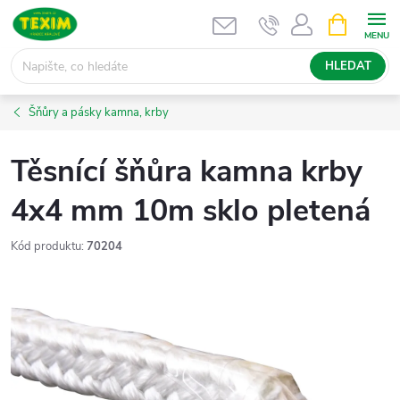
Přejít
NÁKUPNÍ
KOŠÍK
na
obsah
HLEDAT
Šňůry a pásky kamna, krby
Těsnící šňůra kamna krby
4x4 mm 10m sklo pletená
Kód produktu:
70204