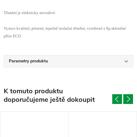
Těsnění je elektricky nevodivé.
Vysoce kvalitní, pletené, tepelně izolační těsnění, vyrobené z 9µ skleněné
příze ECO.
Parametry produktu
K tomuto produktu
doporučujeme ještě dokoupit