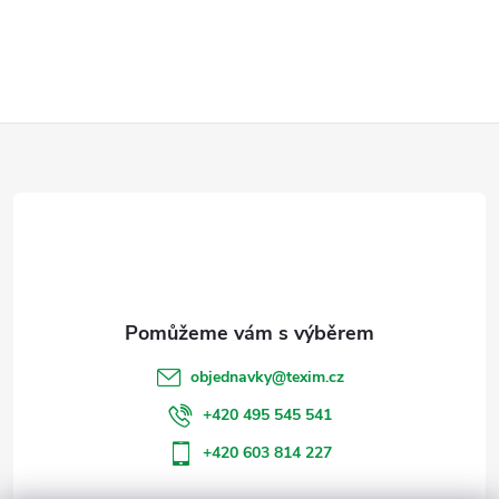
Z
á
p
a
t
objednavky
@
texim.cz
í
+420 495 545 541
+420 603 814 227