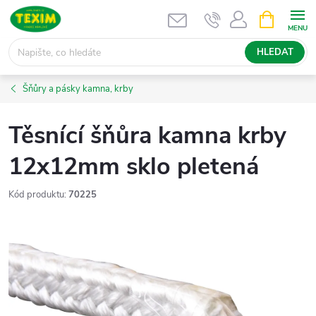
Přejít
NÁKUPNÍ
KOŠÍK
na
obsah
HLEDAT
Šňůry a pásky kamna, krby
Těsnící šňůra kamna krby
12x12mm sklo pletená
Kód produktu:
70225