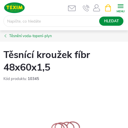
Přejít
NÁKUPNÍ
KOŠÍK
na
obsah
HLEDAT
Těsnění voda-topení-plyn
Těsnící kroužek fíbr
48x60x1,5
Kód produktu:
10345