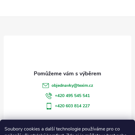
Z
á
p
a
t
objednavky
@
texim.cz
í
+420 495 545 541
+420 603 814 227
Soubory cookies a další technologie používáme pro co
Informace pro vás