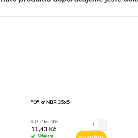
"O" kr NBR 35x5
9,45 Kč bez DPH
11,43 Kč
Skladem
DO KOŠÍKU