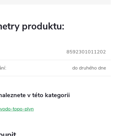
etry produktu:
8592301011202
ání
:
do druhého dne
aleznete v této kategorii
 vodo-topo-plyn
oupit