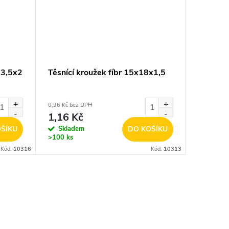
23,5x2
Těsnící kroužek fíbr 15x18x1,5
0,96 Kč bez DPH
1,16 Kč
ŠÍKU
Skladem
DO KOŠÍKU
>100 ks
Kód:
10316
Kód:
10313