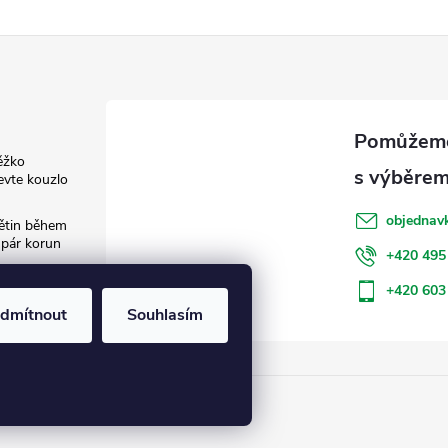
ěžko
evte kouzlo
objednav
květin během
 pár korun
+420 495
: Jak šetřit
+420 603
dmítnout
Souhlasím