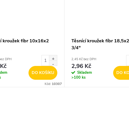
cí kroužek fíbr 10x16x2
Těsnící kroužek fíbr 18,5x
3/4"
bez DPH
2,45 Kč bez DPH
 Kč
2,96 Kč
adem
DO KOŠÍKU
Skladem
DO KO
s
>100 ks
Kód:
10307