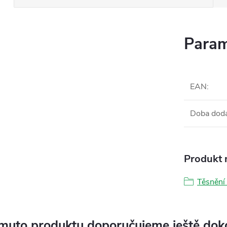
Param
EAN
:
Doba dod
Produkt n
Těsnění
muto produktu doporučujeme ještě dok