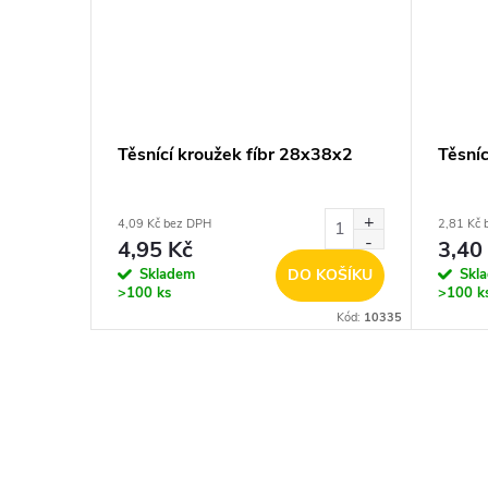
Těsnící kroužek fíbr 28x38x2
Těsní
4,09 Kč bez DPH
2,81 Kč 
4,95 Kč
3,40
Skladem
DO KOŠÍKU
Skl
>100 ks
>100 k
Kód:
10335