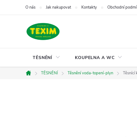
Přejít
O nás
Jak nakupovat
Kontakty
Obchodní podmí
na
obsah
TĚSNĚNÍ
KOUPELNA A WC
TĚSNĚNÍ
Těsnění voda-topení-plyn
Těsnící
Domů