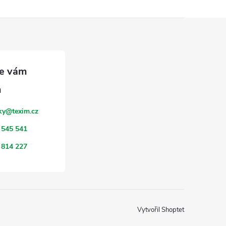
ky
@
texim.cz
 545 541
 814 227
Vytvořil Shoptet