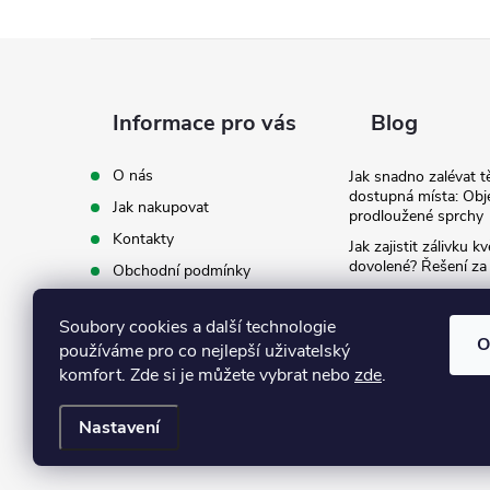
Z
á
Informace pro vás
Blog
p
O nás
Jak snadno zalévat t
dostupná místa: Obj
Jak nakupovat
a
prodloužené sprchy
Kontakty
Jak zajistit zálivku 
t
dovolené? Řešení za
Obchodní podmínky
Ergonomie na zahradě
Podmínky ochrany osobních
záda při zalévání
í
údajů
Soubory cookies a další technologie
O
používáme pro co nejlepší uživatelský
Ke stažení
komfort. Zde si je můžete vybrat nebo
zde
.
Nastavení
Copyright 2026
Eshop Texim
. Všechna práva vyhrazena.