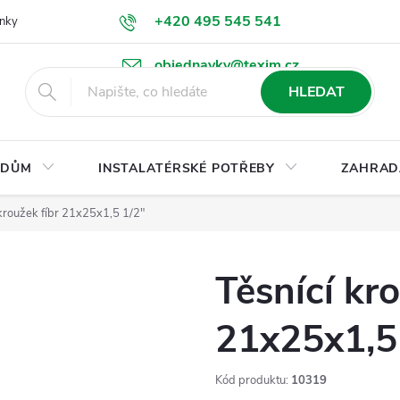
+420 495 545 541
nky
Podmínky ochrany osobních údajů
Ke stažení
objednavky@texim.cz
HLEDAT
DŮM
INSTALATÉRSKÉ POTŘEBY
ZAHRAD
 kroužek fíbr 21x25x1,5 1/2"
Těsnící kro
21x25x1,5
Kód produktu:
10319