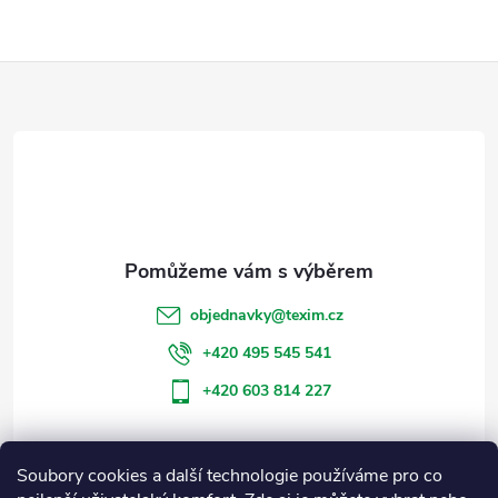
Z
á
p
a
t
objednavky
@
texim.cz
í
+420 495 545 541
+420 603 814 227
Soubory cookies a další technologie používáme pro co
Informace pro vás