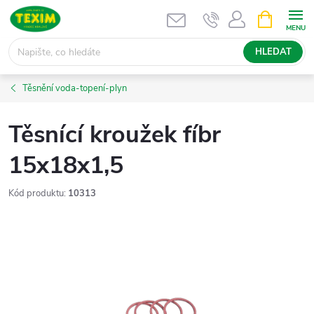
Přejít
NÁKUPNÍ
KOŠÍK
na
obsah
HLEDAT
Těsnění voda-topení-plyn
Těsnící kroužek fíbr
15x18x1,5
Kód produktu:
10313