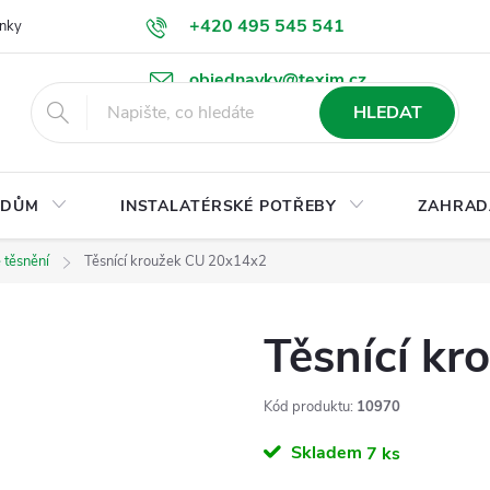
+420 495 545 541
nky
Podmínky ochrany osobních údajů
Ke stažení
objednavky@texim.cz
HLEDAT
DŮM
INSTALATÉRSKÉ POTŘEBY
ZAHRAD
těsnění
Těsnící kroužek CU 20x14x2
Těsnící k
Kód produktu:
10970
Skladem
7 ks