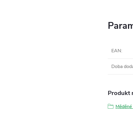
Param
EAN
:
Doba dod
Produkt n
Měděné 