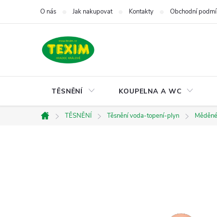
Přejít
O nás
Jak nakupovat
Kontakty
Obchodní podmí
na
obsah
TĚSNĚNÍ
KOUPELNA A WC
TĚSNĚNÍ
Těsnění voda-topení-plyn
Měděné 
Domů