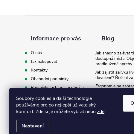
Z
á
Informace pro vás
Blog
p
O nás
Jak snadno zalévat t
dostupná místa: Obj
Jak nakupovat
a
prodloužené sprchy
Kontakty
Jak zajistit zálivku 
t
dovolené? Řešení za
Obchodní podmínky
Ergonomie na zahradě
Podmínky ochrany osobních
záda při zalévání
í
údajů
Soubory cookies a další technologie
Ke stažení
O
používáme pro co nejlepší uživatelský
komfort. Zde si je můžete vybrat nebo
zde
.
Nastavení
Copyright 2026
Eshop Texim
. Všechna práva vyhrazena.