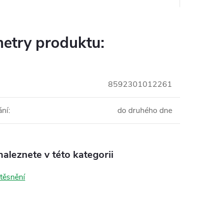
etry produktu:
8592301012261
ání
:
do druhého dne
aleznete v této kategorii
těsnění