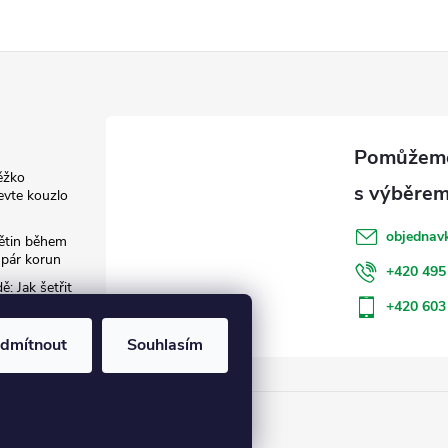
ěžko
evte kouzlo
objednav
květin během
 pár korun
+420 495
: Jak šetřit
+420 603
dmítnout
Souhlasím