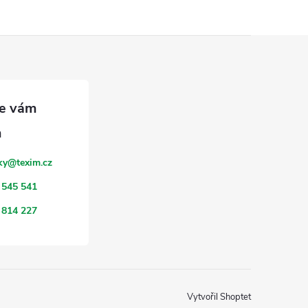
ky
@
texim.cz
 545 541
 814 227
Vytvořil Shoptet