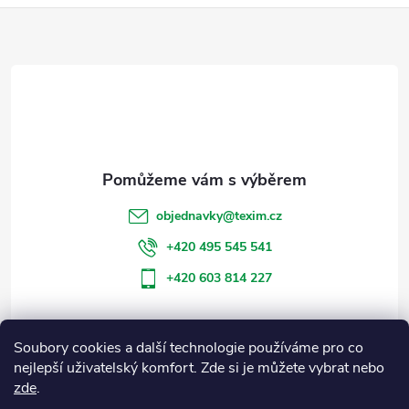
Z
á
p
a
t
objednavky
@
texim.cz
í
+420 495 545 541
+420 603 814 227
Soubory cookies a další technologie používáme pro co
Informace pro vás
nejlepší uživatelský komfort. Zde si je můžete vybrat nebo
zde
.