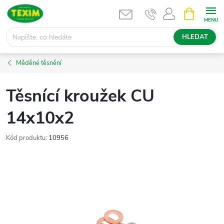
Přejít
NÁKUPNÍ
KOŠÍK
na
obsah
HLEDAT
Měděné těsnění
Těsnící kroužek CU
14x10x2
Kód produktu:
10956