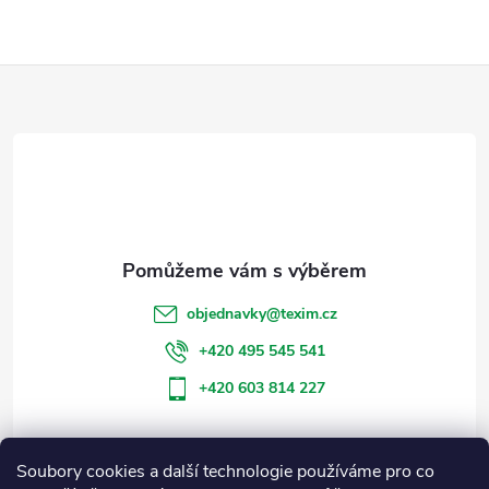
Z
á
p
a
t
objednavky
@
texim.cz
í
+420 495 545 541
+420 603 814 227
Soubory cookies a další technologie používáme pro co
Informace pro vás