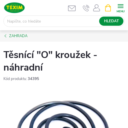
Přejít
NÁKUPNÍ
KOŠÍK
na
obsah
HLEDAT
ZAHRADA
Těsnící "O" kroužek -
náhradní
Kód produktu:
34395