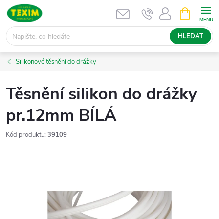
Přejít
NÁKUPNÍ
KOŠÍK
na
obsah
HLEDAT
Silikonové těsnění do drážky
Těsnění silikon do drážky
pr.12mm BÍLÁ
Kód produktu:
39109