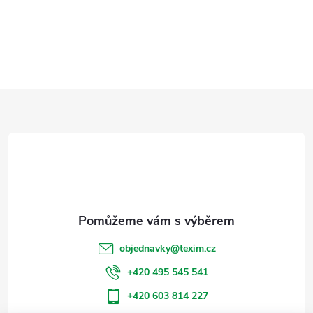
Z
á
p
a
t
objednavky
@
texim.cz
í
+420 495 545 541
+420 603 814 227