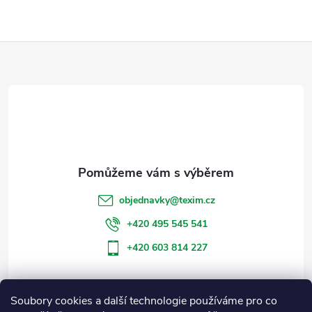
Z
á
p
a
t
objednavky
@
texim.cz
í
+420 495 545 541
+420 603 814 227
Soubory cookies a další technologie používáme pro co
Informace pro vás