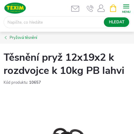
Přejít
NÁKUPNÍ
KOŠÍK
na
obsah
HLEDAT
Pryžová těsnění
Těsnění pryž 12x19x2 k
rozdvojce k 10kg PB lahvi
Kód produktu:
10657