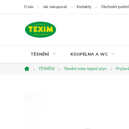
Přejít
O nás
Jak nakupovat
Kontakty
Obchodní podmí
na
obsah
TĚSNĚNÍ
KOUPELNA A WC
TĚSNĚNÍ
Těsnění voda-topení-plyn
Pryžová
Domů