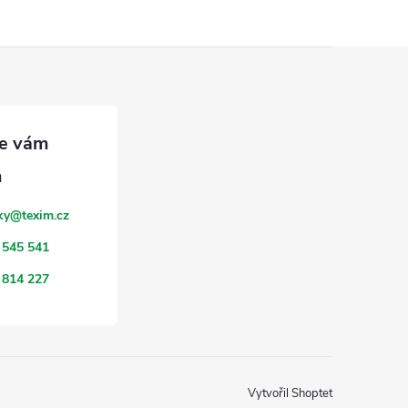
ky
@
texim.cz
 545 541
 814 227
Vytvořil Shoptet