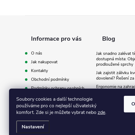
Z
á
Informace pro vás
Blog
p
O nás
Jak snadno zalévat t
dostupná místa: Obj
Jak nakupovat
a
prodloužené sprchy
Kontakty
Jak zajistit zálivku 
t
dovolené? Řešení za
Obchodní podmínky
Ergonomie na zahradě
Podmínky ochrany osobních
záda při zalévání
í
údajů
Soubory cookies a další technologie
Ke stažení
O
používáme pro co nejlepší uživatelský
komfort. Zde si je můžete vybrat nebo
zde
.
Nastavení
Copyright 2026
Eshop Texim
. Všechna práva vyhrazena.