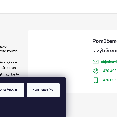
ěžko
evte kouzlo
objednav
květin během
 pár korun
+420 495
: Jak šetřit
+420 603
dmítnout
Souhlasím