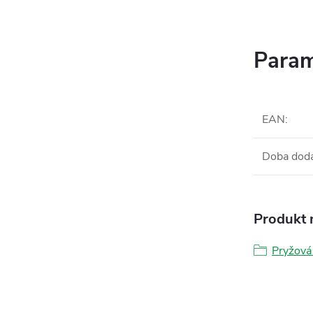
Param
EAN
:
Doba dod
Produkt n
Pryžová