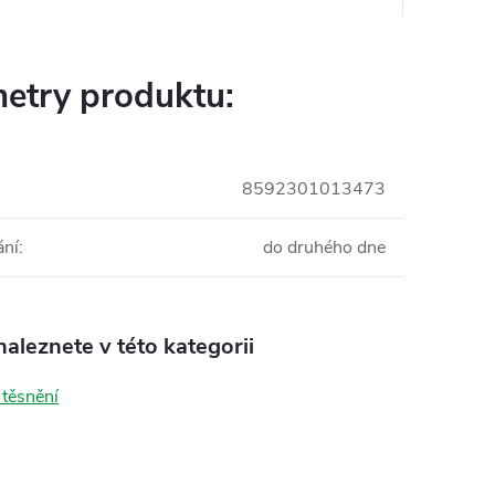
etry produktu:
8592301013473
ání
:
do druhého dne
aleznete v této kategorii
 těsnění