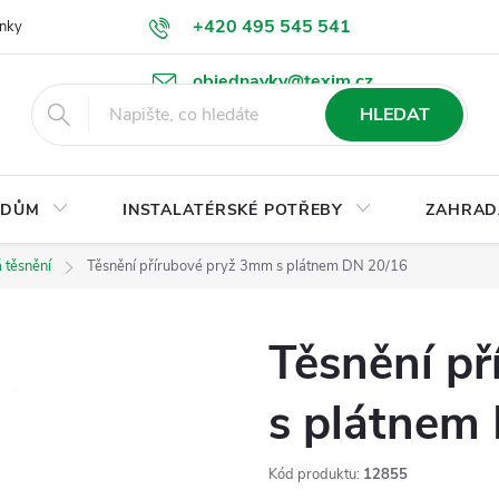
+420 495 545 541
nky
Podmínky ochrany osobních údajů
Ke stažení
objednavky@texim.cz
HLEDAT
DŮM
INSTALATÉRSKÉ POTŘEBY
ZAHRAD
 těsnění
Těsnění přírubové pryž 3mm s plátnem DN 20/16
Těsnění p
s plátnem
Kód produktu:
12855