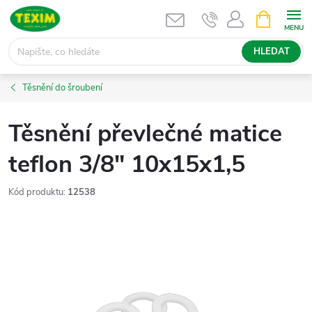
Přejít
NÁKUPNÍ
KOŠÍK
na
obsah
HLEDAT
Těsnění do šroubení
Těsnění převlečné matice
teflon 3/8" 10x15x1,5
Kód produktu:
12538