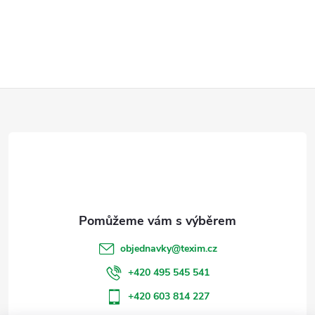
Z
á
p
a
t
objednavky
@
texim.cz
í
+420 495 545 541
+420 603 814 227