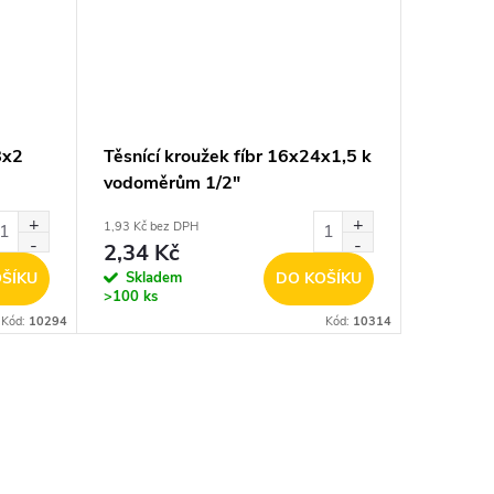
8x2
Těsnící kroužek fíbr 16x24x1,5 k
vodoměrům 1/2"
1,93 Kč bez DPH
2,34 Kč
ŠÍKU
Skladem
DO KOŠÍKU
>100 ks
Kód:
10294
Kód:
10314