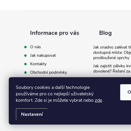
Z
á
Informace pro vás
Blog
p
O nás
Jak snadno zalévat t
dostupná místa: Obj
Jak nakupovat
a
prodloužené sprchy
Kontakty
Jak zajistit zálivku 
t
dovolené? Řešení za
Obchodní podmínky
Ergonomie na zahradě
Podmínky ochrany osobních
záda při zalévání
í
údajů
Soubory cookies a další technologie
O
používáme pro co nejlepší uživatelský
Ke stažení
komfort. Zde si je můžete vybrat nebo
zde
.
Nastavení
Copyright 2026
Eshop Texim
. Všechna práva vyhrazena.