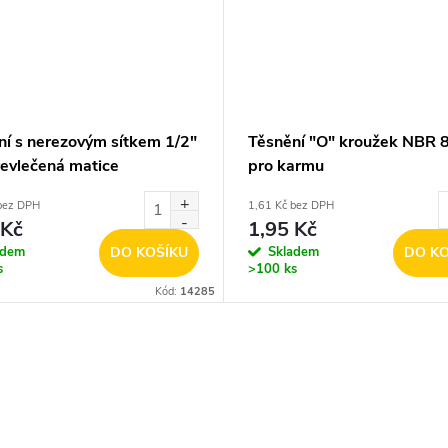
ní s nerezovým sítkem 1/2"
Těsnění "O" kroužek NBR 
převlečená matice
pro karmu
bez DPH
1,61 Kč bez DPH
 Kč
1,95 Kč
adem
DO KOŠÍKU
Skladem
DO KO
s
>100 ks
Kód:
14285