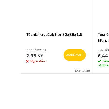
Těsnící kroužek fíbr 30x36x1,5
Těsně
filtr 
2,42 Kč bez DPH
5,32 Kč 
2,93 Kč
ZOBRAZIT
6,44
Vyprodáno
Skl
>100 k
Kód:
10339