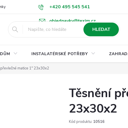
+420 495 545 541
nky
Podmínky ochrany osobních údajů
Ke stažení
objednavky@texim.cz
HLEDAT
DŮM
INSTALATÉRSKÉ POTŘEBY
ZAHRAD
 převlečné matice 1" 23x30x2
Těsnění př
23x30x2
Kód produktu:
10516