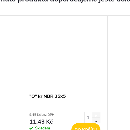
"O" kr NBR 35x5
9,45 Kč bez DPH
11,43 Kč
Skladem
DO KOŠÍKU