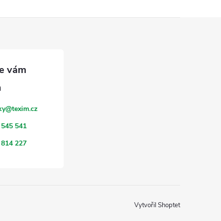
ky
@
texim.cz
 545 541
 814 227
Vytvořil Shoptet