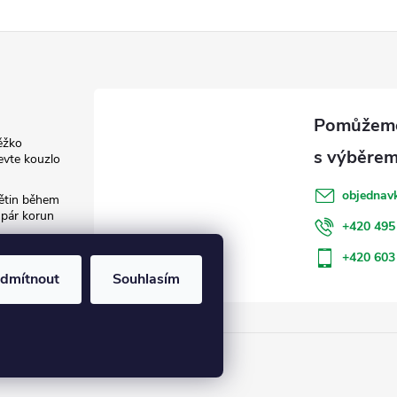
ěžko
evte kouzlo
objednav
květin během
 pár korun
+420 495
: Jak šetřit
+420 603
dmítnout
Souhlasím