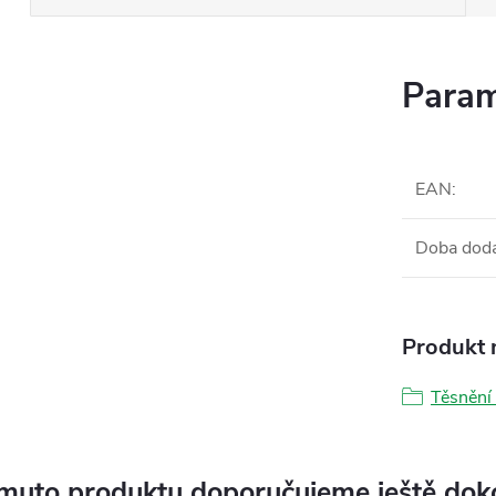
Param
EAN
:
Doba dod
Produkt n
Těsnění
muto produktu doporučujeme ještě dok