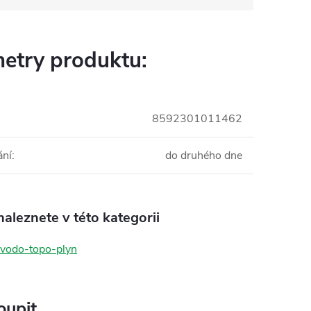
etry produktu:
8592301011462
ání
:
do druhého dne
aleznete v této kategorii
 vodo-topo-plyn
oupit