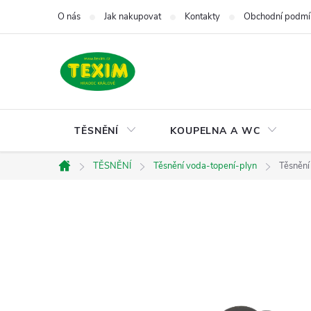
Přejít
O nás
Jak nakupovat
Kontakty
Obchodní podmí
na
obsah
TĚSNĚNÍ
KOUPELNA A WC
TĚSNĚNÍ
Těsnění voda-topení-plyn
Těsnění
Domů