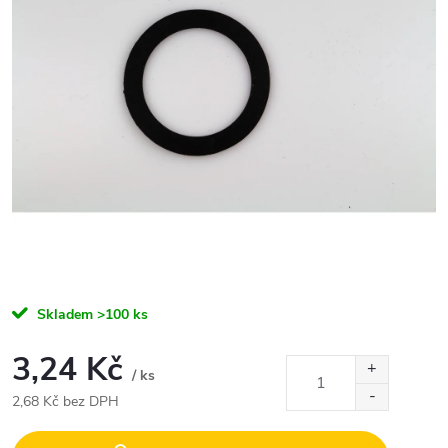
Skladem
>100 ks
3,24 Kč
/ ks
2,68 Kč bez DPH
Měrná
cena: