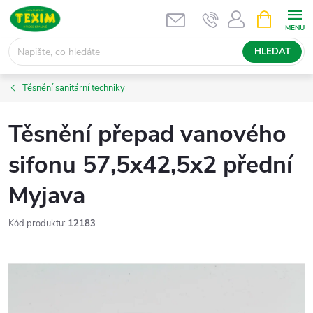
Přejít
NÁKUPNÍ
KOŠÍK
na
obsah
HLEDAT
Těsnění sanitární techniky
Těsnění přepad vanového
sifonu 57,5x42,5x2 přední
Myjava
Kód produktu:
12183