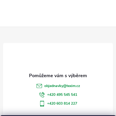
Z
á
p
a
t
objednavky
@
texim.cz
í
+420 495 545 541
+420 603 814 227