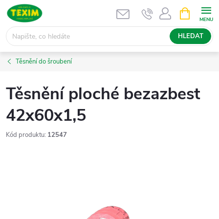
Přejít
NÁKUPNÍ
KOŠÍK
na
obsah
HLEDAT
Těsnění do šroubení
Těsnění ploché bezazbest
42x60x1,5
Kód produktu:
12547