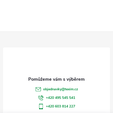
Z
á
p
a
t
objednavky
@
texim.cz
í
+420 495 545 541
+420 603 814 227