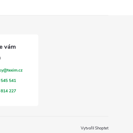
ky
@
texim.cz
 545 541
 814 227
Vytvořil Shoptet