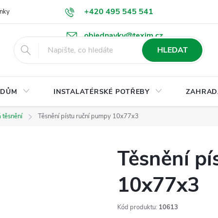
+420 495 545 541
nky
Podmínky ochrany osobních údajů
Ke stažení
objednavky@texim.cz
HLEDAT
DŮM
INSTALATÉRSKÉ POTŘEBY
ZAHRAD
 těsnění
Těsnění pístu ruční pumpy 10x77x3
Těsnění pí
10x77x3
Kód produktu:
10613