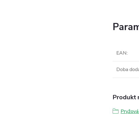
Param
EAN
:
Doba dod
Produkt n
Pryžová