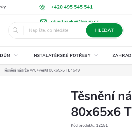
+420 495 545 541
nky
Podmínky ochrany osobních údajů
Ke stažení
objednavky@texim.cz
HLEDAT
DŮM
INSTALATÉRSKÉ POTŘEBY
ZAHRAD
Těsnění nádrže WC+ventil 80x65x6 TE4549
Těsnění n
80x65x6 
Kód produktu:
12151