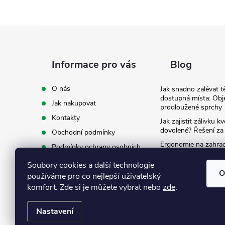
Z
á
Informace pro vás
Blog
p
O nás
Jak snadno zalévat t
dostupná místa: Obj
Jak nakupovat
a
prodloužené sprchy
Kontakty
Jak zajistit zálivku 
t
dovolené? Řešení za
Obchodní podmínky
Ergonomie na zahradě
Podmínky ochrany osobních
záda při zalévání
í
údajů
Soubory cookies a další technologie
Ke stažení
O
používáme pro co nejlepší uživatelský
komfort. Zde si je můžete vybrat nebo
zde
.
Nastavení
Copyright 2026
Eshop Texim
. Všechna práva vyhrazena.