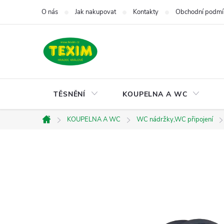
Přejít
O nás
Jak nakupovat
Kontakty
Obchodní podmí
na
obsah
TĚSNĚNÍ
KOUPELNA A WC
KOUPELNA A WC
WC nádržky,WC připojení
Domů