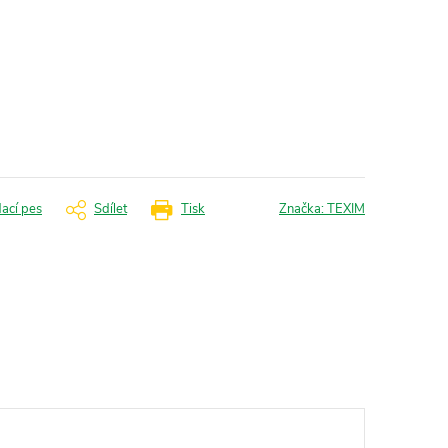
dací pes
Sdílet
Tisk
Značka:
TEXIM