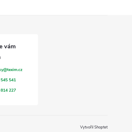
ky
@
texim.cz
 545 541
 814 227
Vytvořil Shoptet