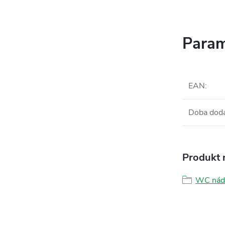
Param
EAN
:
Doba dod
Produkt n
WC nádr