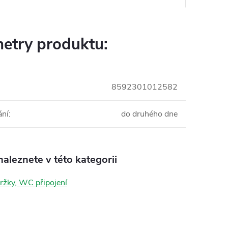
etry produktu:
8592301012582
ání
:
do druhého dne
aleznete v této kategorii
žky, WC připojení