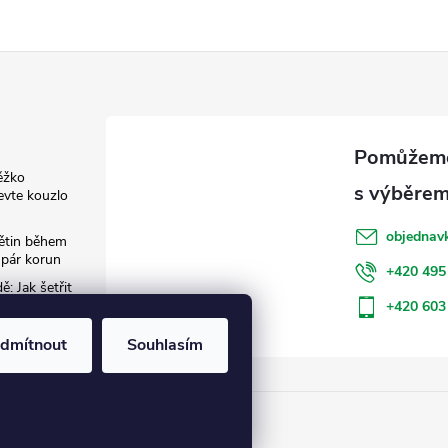
ěžko
evte kouzlo
objednav
květin během
 pár korun
+420 495
: Jak šetřit
+420 603
dmítnout
Souhlasím