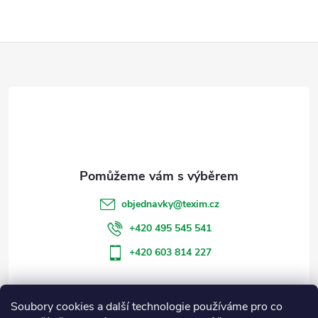
Z
á
p
a
t
objednavky
@
texim.cz
í
+420 495 545 541
+420 603 814 227
Soubory cookies a další technologie používáme pro co
Informace pro vás