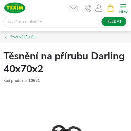
Přejít
NÁKUPNÍ
KOŠÍK
na
obsah
HLEDAT
Pryžová těsnění
Těsnění na přírubu Darling
40x70x2
Kód produktu:
10621