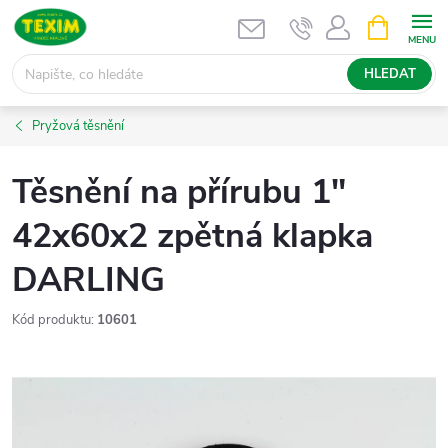
Přejít
NÁKUPNÍ
KOŠÍK
na
obsah
HLEDAT
Pryžová těsnění
Těsnění na přírubu 1"
42x60x2 zpětná klapka
DARLING
Kód produktu:
10601