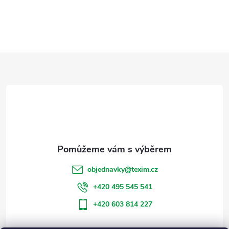
Z
á
p
a
t
objednavky
@
texim.cz
í
+420 495 545 541
+420 603 814 227