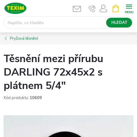
Přejít
NÁKUPNÍ
KOŠÍK
na
obsah
HLEDAT
Pryžová těsnění
Těsnění mezi přírubu
DARLING 72x45x2 s
plátnem 5/4"
Kód produktu:
10609