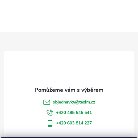
Z
á
p
a
t
objednavky
@
texim.cz
í
+420 495 545 541
+420 603 814 227